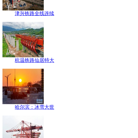
津兴铁路全线连续
杭温铁路仙居特大
哈尔滨：冰雪大世