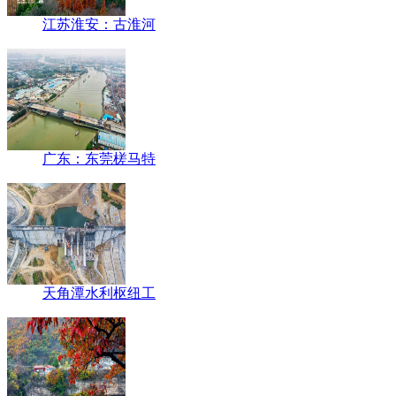
江苏淮安：古淮河
广东：东莞槎马特
天角潭水利枢纽工