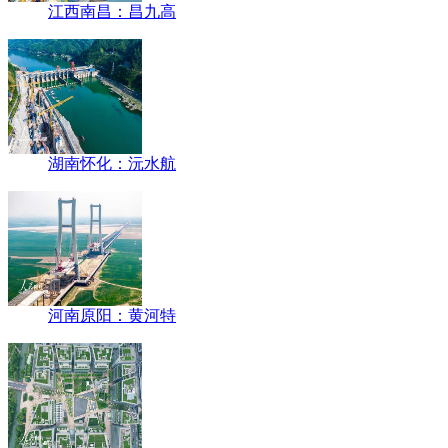
江西南昌：昌九高
湖南怀化：沅水航
河南原阳：黄河特