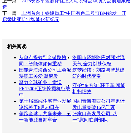
上一篇：
2026长沙墅装测评优质大宅装修品牌助力品质居家改
造
下一篇：
非洲首台！铁建重工“中国有色二号”TBM始发，开
启赞比亚矿业智能化新纪元
相关阅读:
从单点提效到全链路协
洛阳市环城路应对强对流
同：智能体如何重塑
天气 全力以赴保畅
国能青海海西公司工会深
筑梦经纬：刘路与智慧建
耕职工关爱 凝聚发
筑的时代变奏
聚力全球矿业，雷沃
守护“东方红”环卫车 赋能
FR1500F正铲挖掘机征战
机扫增效
中
第十届高端住宅产业发展
国能青海海西公司年累计
论坛将于8月20日在
发电量突破16亿千瓦
领跑全球，共赢未来：三
张家口高发展公司“八
一新能源自卸车合
一”慰问驻训部队