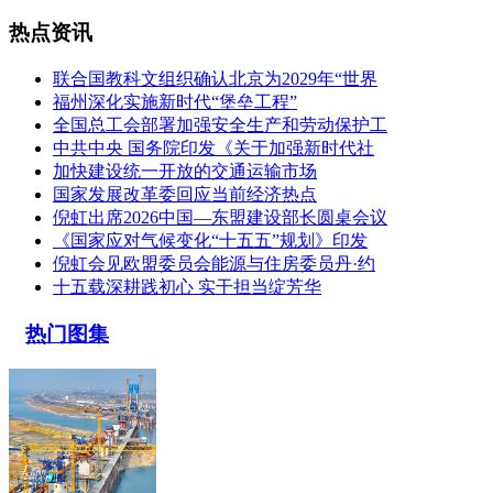
热点资讯
联合国教科文组织确认北京为2029年“世界
福州深化实施新时代“堡垒工程”
全国总工会部署加强安全生产和劳动保护工
中共中央 国务院印发《关于加强新时代社
加快建设统一开放的交通运输市场
国家发展改革委回应当前经济热点
倪虹出席2026中国—东盟建设部长圆桌会议
《国家应对气候变化“十五五”规划》印发
倪虹会见欧盟委员会能源与住房委员丹·约
十五载深耕践初心 实干担当绽芳华
热门图集