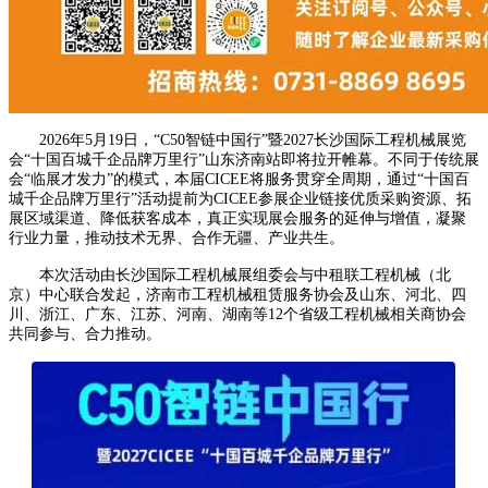
2026年5月19日，“C50智链中国行”暨2027长沙国际工程机械展览
会“十国百城千企品牌万里行”山东济南站即将拉开帷幕。不同于传统展
会“临展才发力”的模式，本届CICEE将服务贯穿全周期，通过“十国百
城千企品牌万里行”活动提前为CICEE参展企业链接优质采购资源、拓
展区域渠道、降低获客成本，真正实现展会服务的延伸与增值，凝聚
行业力量，推动技术无界、合作无疆、产业共生。
本次活动由长沙国际工程机械展组委会与中租联工程机械（北
京）中心联合发起，济南市工程机械租赁服务协会及山东、河北、四
川、浙江、广东、江苏、河南、湖南等12个省级工程机械相关商协会
共同参与、合力推动。