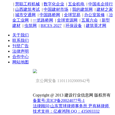
|
慧聪工程机械
|
数字化企业
|
五金机电
|
中国名企排行
|
山西建筑考试
|
中国建材市场
|
我的建筑网
|
建材之家
|
城市交通网
|
中国路桥网
|
全球贸易
|
办公室装修
|
冶
金工业网
|
一览路桥网
|
全球资源网
|
五展六会
|
新型
建材
|
虫筑网
|
BICES 2027
|
环保设备
|
建筑英才网
关于我们
联系我们
刊登广告
法律声明
合作中心
网站地图
京公网安备 11011102000942号
Copyright @ 2013 建设行业信息网 版权所有
备案号:京ICP备20024077号-1
法律顾问;山东贯球律师事务所 尹有林律师
技术支持：亿睿鸿翔 QQ：435093332