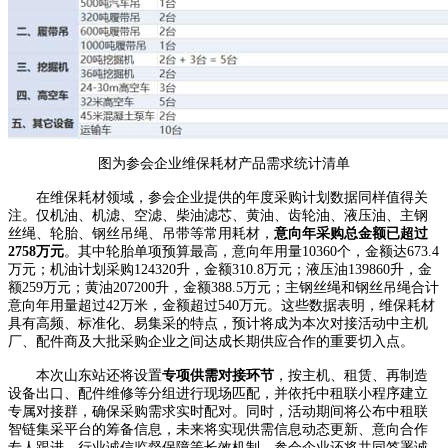
图为参会企业维保耗材产品需求统计清单
在维保耗材领域，参会企业提供的年度采购计划数据同样值得关
注。仅机油、机滤、空滤、柴油滤芯、黄油、齿轮油、液压油、主钢
丝绳、轮胎、钢丝吊绳、吊带等常用耗材，
意向年采购总金额已超过
2758万元
。其中轮胎单项预算最高，意向年用量10360个，金额达673.4
万元；机油计划采购124320升，金额310.8万元；液压油139860升，金
额259万元；黄油207200升，金额388.5万元；主钢丝绳和钢丝吊绳合计
意向年用量超过42万米，金额超过540万元。这些数据表明，维保耗材
具有高频、标准化、易集采的特点，预计将成为本次对接活动中主机
厂、配件商及大批采购企业之间达成长期供应合作的重要切入点。
本次山东站还将设置
专项供需对接环节
，按主机、租赁、再制造
设备出口、配件维修等分组进行现场匹配，并依托中租联小程序建立
专属对接群，确保采购需求实时配对。同时，活动期间将公布中租联
智链集采平台的筹备信息，未来将实现供需信息动态更新、意向合作
专人跟进、行业诚信监督保障等长效机制。参会企业还将共同签署诚