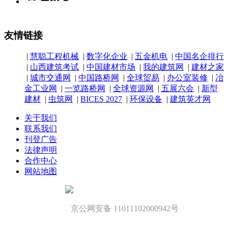
友情链接
|
慧聪工程机械
|
数字化企业
|
五金机电
|
中国名企排行
|
山西建筑考试
|
中国建材市场
|
我的建筑网
|
建材之家
|
城市交通网
|
中国路桥网
|
全球贸易
|
办公室装修
|
冶
金工业网
|
一览路桥网
|
全球资源网
|
五展六会
|
新型
建材
|
虫筑网
|
BICES 2027
|
环保设备
|
建筑英才网
关于我们
联系我们
刊登广告
法律声明
合作中心
网站地图
京公网安备 11011102000942号