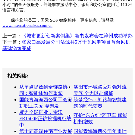
小时 ”的全天候服务，并能够在援助中心、诊所和办公室使用近 110 种
语言和方言。
保护您的员工，国际 SOS 始终相伴！更多信息，请登录
www.internationalsos.com.cn
上一篇：
《城市更新创新案例集》新书发布会在漳州成功举办
下一篇：
张家口高发展公司沽源县5万千瓦风电项目首台风机
基础浇筑完成
相关阅读:
从单点提效到全链路协
洛阳市环城路应对强对流
同：智能体如何重塑
天气 全力以赴保畅
国能青海海西公司工会深
筑梦经纬：刘路与智慧建
耕职工关爱 凝聚发
筑的时代变奏
聚力全球矿业，雷沃
守护“东方红”环卫车 赋能
FR1500F正铲挖掘机征战
机扫增效
中
第十届高端住宅产业发展
国能青海海西公司年累计