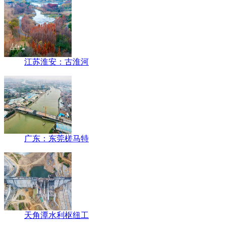
江苏淮安：古淮河
广东：东莞槎马特
天角潭水利枢纽工