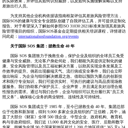
的实际效果，并评估其如何识别威胁，以及如何实施缓解策略以支持
差旅出行人员。
为支持其他企业机构依据该指南框架评估其差旅风险管理方法，
国际SOS的健康与安全专业团队创建了自我评估工具，并可提供定制化
报告。对于希望深入了解如何参照ISO 31030:2021标准来加强其差旅风
险管理项目的组织，国际SOS基金会定期提供相关培训课程，详情请访
问此处：
internationalsosfoundation.org/events
关于国际 SOS 集团：拯救生命 40 年
国际 SOS 集团致力于挽救生命，保护企业及组织的全球员工免受
健康与安全威胁。无论客户身处何处，我们都能为其提供定制化的健
康、安全风险管理以及员工福祉解决方案，以助其实现业务发展及工
作效率的提升。倘若出现极端天气、流行病或安全事件，我们会立即
做出响应，为企业与组织解决燃眉之急。借助以预防为重点的创新技
术和医疗专业知识，我们可提供实时、可执行的建议与高品质现场救
援服务。我们协助客户保护员工、企业声誉，并且满足良好治理合规
性报告的需求。通过与我们合作，企业与组织可以充分履行其“员工关
照义务”，确保核心业务的商业韧性、连续性及可持续性。
国际 SOS 集团成立于 1985 年，至今已拯救生命 40 年。集团总部
位于伦敦和新加坡，得到 9,000 多家企业及组织的广泛信赖，其中，涵
盖了大部分《财富》全球 500 强企业、中型企业、政府机构、教育机
构与非政府组织。我们近 13,000 名跨文化的安全、医疗、后勤和数字
专家，能够为全球 90 个国家和地区超过 1,200 个地区提供“ 365 天x 24