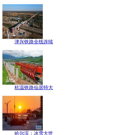
津兴铁路全线连续
杭温铁路仙居特大
哈尔滨：冰雪大世