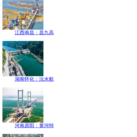
江西南昌：昌九高
湖南怀化：沅水航
河南原阳：黄河特