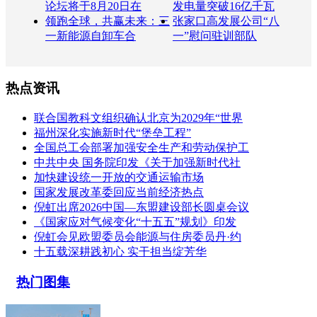
论坛将于8月20日在
发电量突破16亿千瓦
领跑全球，共赢未来：三
张家口高发展公司“八
一新能源自卸车合
一”慰问驻训部队
热点资讯
联合国教科文组织确认北京为2029年“世界
福州深化实施新时代“堡垒工程”
全国总工会部署加强安全生产和劳动保护工
中共中央 国务院印发《关于加强新时代社
加快建设统一开放的交通运输市场
国家发展改革委回应当前经济热点
倪虹出席2026中国—东盟建设部长圆桌会议
《国家应对气候变化“十五五”规划》印发
倪虹会见欧盟委员会能源与住房委员丹·约
十五载深耕践初心 实干担当绽芳华
热门图集