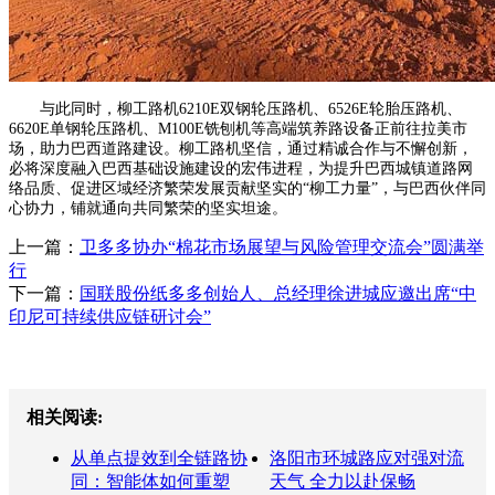
与此同时，柳工路机6210E双钢轮压路机、6526E轮胎压路机、
6620E单钢轮压路机、M100E铣刨机等高端筑养路设备正前往拉美市
场，助力巴西道路建设。柳工路机坚信，通过精诚合作与不懈创新，
必将深度融入巴西基础设施建设的宏伟进程，为提升巴西城镇道路网
络品质、促进区域经济繁荣发展贡献坚实的“柳工力量”，与巴西伙伴同
心协力，铺就通向共同繁荣的坚实坦途。
上一篇：
卫多多协办“棉花市场展望与风险管理交流会”圆满举
行
下一篇：
国联股份纸多多创始人、总经理徐进城应邀出席“中
印尼可持续供应链研讨会”
相关阅读:
从单点提效到全链路协
洛阳市环城路应对强对流
同：智能体如何重塑
天气 全力以赴保畅