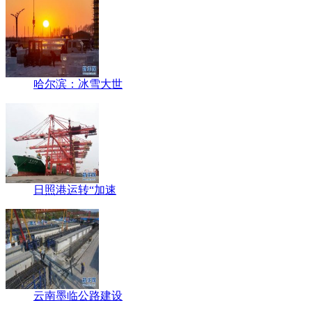
哈尔滨：冰雪大世
日照港运转“加速
云南墨临公路建设