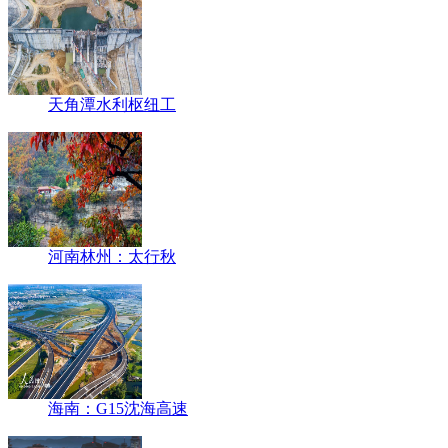
天角潭水利枢纽工
河南林州：太行秋
海南：G15沈海高速