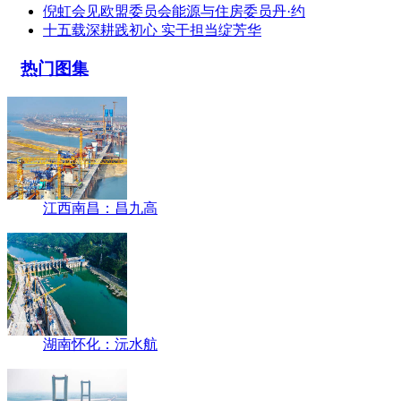
倪虹会见欧盟委员会能源与住房委员丹·约
十五载深耕践初心 实干担当绽芳华
热门图集
江西南昌：昌九高
湖南怀化：沅水航