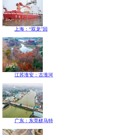
上海：“双龙”回
江苏淮安：古淮河
广东：东莞槎马特