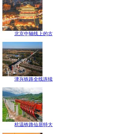
北京中轴线上的古
津兴铁路全线连续
杭温铁路仙居特大