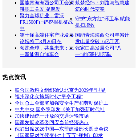
国能青海海西公司工会深
筑梦经纬：刘路与智慧建
耕职工关爱 凝聚发
筑的时代变奏
聚力全球矿业，雷沃
守护“东方红”环卫车 赋能
FR1500F正铲挖掘机征战
机扫增效
中
第十届高端住宅产业发展
国能青海海西公司年累计
论坛将于8月20日在
发电量突破16亿千瓦
领跑全球，共赢未来：三
张家口高发展公司“八
一新能源自卸车合
一”慰问驻训部队
热点资讯
联合国教科文组织确认北京为2029年“世界
福州深化实施新时代“堡垒工程”
全国总工会部署加强安全生产和劳动保护工
中共中央 国务院印发《关于加强新时代社
加快建设统一开放的交通运输市场
国家发展改革委回应当前经济热点
倪虹出席2026中国—东盟建设部长圆桌会议
《国家应对气候变化“十五五”规划》印发